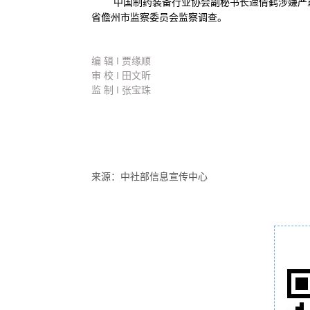
中国制药装备行业协会副秘书长遆倩鹤涉嫌严重
省儋州市监察委员会监察调查。
编 辑 I 贾缘顺
审 校 I 田文昕
监 制 I 张宝珠
来源：中社部信息宣传中心