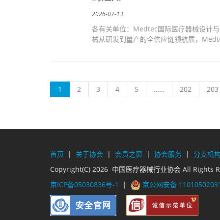
2026-07-13
各有关单位：Medtec国际医疗器械设计
械从研发到量产的全供应链领航展，Medte
(current)
1
2
3
4
5
……
202
203
首页
|
关于协会
|
会员之窗
|
协会服务
|
分支机
Copyright(C) 2026 中国医疗器械行业协会 All Rights R
京ICP备05030836号-1
|
京公网安备 1101050203