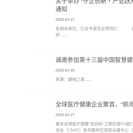
关于举办 “守正创新・产业
通知
2026-03-31
各相关单位、行业专家及业界同仁： 自
研 ……
诚邀参加第十三届中国智慧健
2026-03-30
来源：器械之家……
全球医疗健康企业聚首，“航母
2026-03-27
素有全球医疗健康“风向标”之称的第93届C
览会（CMEF）系列展将在国家会展中心（