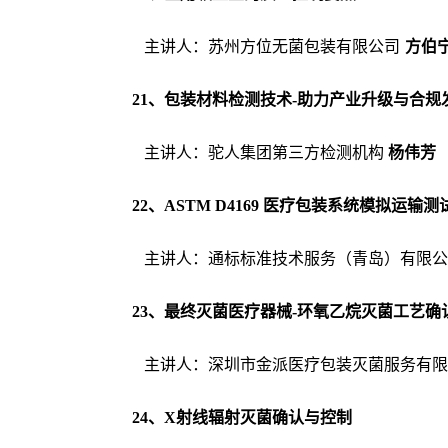
主讲人：苏州方位无菌包装有限公司
方伯
2
1、
包装材料检测技术
-助力产业升级与合
主讲人
：
驼人集团第三方检测机构
杨
伟芳
2
2
、
ASTM D4169 医疗包装系统模拟运输
主讲人：通标标准技术服务（青岛）有限公
2
3
、最终灭菌医疗器械
-环氧乙烷灭菌工艺确
主讲人：深圳市金派医疗包装灭菌服务有限
2
4
、
X射线辐射灭菌确认与控制