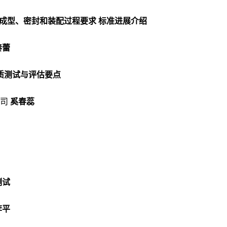
器械包装 成型、密封和装配过程要求 标准进展介绍
秦蕾
物质测试与评估要点
司
奚春蕊
践
测试
李平