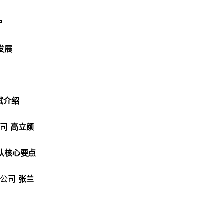
宁
规发展
测试介绍
司
高立颜
认核心要点
公司
张兰