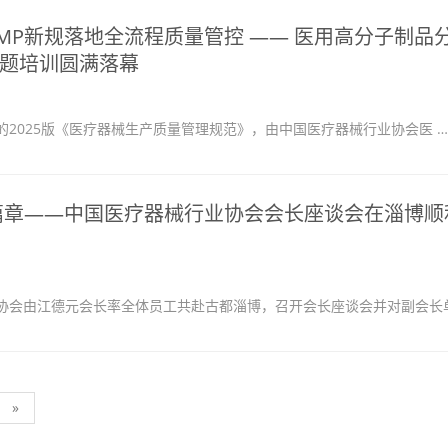
MP新规落地全流程质量管控 —— 医用高分子制品
题培训圆满落幕
的2025版《医疗器械生产质量管理规范》，由中国医疗器械行业协会医 …
篇章——中国医疗器械行业协会会长座谈会在淄博顺
协会由江德元会长率全体员工共赴古都淄博，召开会长座谈会并对副会长单
»