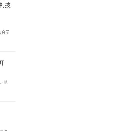
制技
次会员
开
导，以