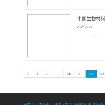
中国生物材
2009-05-18
……
(current
«
1
2
……
90
91
92
93
首页
|
关于协会
|
会员之窗
|
协会服务
|
分支机