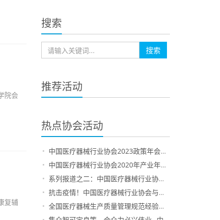
搜索
搜索
推荐活动
学院会
热点协会活动
中国医疗器械行业协会2023政策年会在京召开
中国医疗器械行业协会2020年产业年会在上海圆满落幕
系列报道之二：中国医疗器械行业协会发布第三届全国医疗器械生产质量管理规范经验交流会参会企业经验交流材料汇总——天津、山西地区企业
抗击疫情！中国医疗器械行业协会与会员企业并肩作战（一）
康复辅
全国医疗器械生产质量管理规范经验交流会200家示范企业名单公布
集众智可定良策，合众力必兴伟业--中国医疗器械行业协会生命支持设备技术管理专业委员会成立大会在京隆重召开