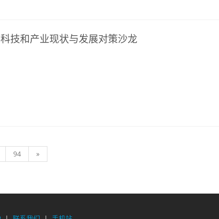
料科技和产业现状与发展对策沙龙
)
94
»
构
|
联系我们
|
手机站