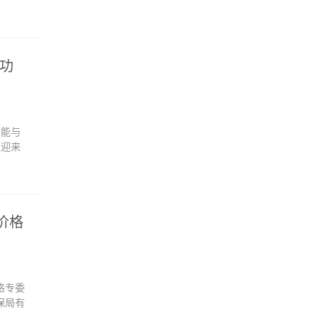
成功
智能与
业迎来
价格
格专委
保局有