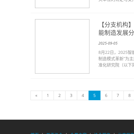
【分支机构】
能制造发展分
2025-09-05
8月22日，202
制造模式革新”为
准化研究院（以下简
(current)
«
1
2
3
4
5
6
7
8