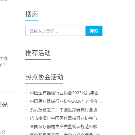
搜索
搜索
推荐活动
同主办
功举
热点协会活动
中国医疗器械行业协会2023政策年会在京召开
中国医疗器械行业协会2020年产业年会在上海圆满落幕
彩亮
系列报道之二：中国医疗器械行业协会发布第三届全国医疗器械生产质量管理规范经验交流会参会企业经验交流材料汇总——天津、山西地区企业
抗击疫情！中国医疗器械行业协会与会员企业并肩作战（一）
全国医疗器械生产质量管理规范经验交流会200家示范企业名单公布
览会
集众智可定良策，合众力必兴伟业--中国医疗器械行业协会生命支持设备技术管理专业委员会成立大会在京隆重召开