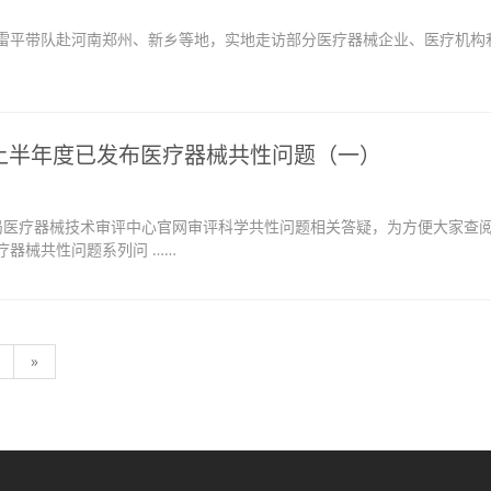
平带队赴河南郑州、新乡等地，实地走访部分医疗器械企业、医疗机构
6年上半年度已发布医疗器械共性问题（一）
局医疗器械技术审评中心官网审评科学共性问题相关答疑，为方便大家查
疗器械共性问题系列问 ……
»